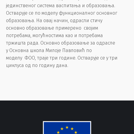
јединственог система васпитања и образовања.
Остварује се по моделу функционалног основног
образовања. На овај начин, одрасли стичу
основно образовање примерено својим
потребама, могућностима као и потребама
тржишта рада. Основно образовање за одрасле
у Основна школа Милоје Павловић по
моделу ФОО, траје три године. Остварује се у три
циклуса од по годину дана.