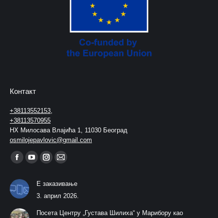
Контакт
+38113552153
,
+38113570955
НХ Милосава Влајића 1, 11030 Београд
osmilojepavlovic@gmail.com
Find us on:
Facebook
YouTube
Instagram
Mail
page
page
page
page
Е заказивање
opens
opens
opens
opens
3. април 2026.
in
in
in
in
Посета Центру „Густава Шилиха“ у Марибору као
new
new
new
new