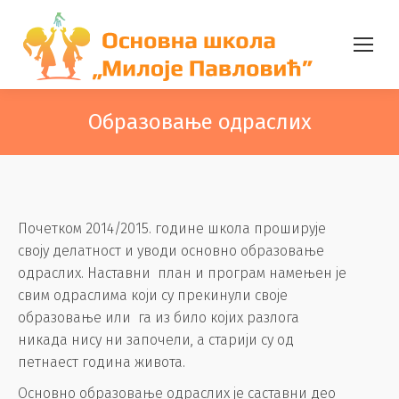
Образовање одраслих
Почетком 2014/2015. године школа проширује
своју делатност и уводи основно образовање
одраслих. Наставни план и програм намењен је
свим одраслима који су прекинули своје
образовање или га из било којих разлога
никада нису ни започели, а старији су од
петнаест година живота.
Основно образовање одраслих је саставни део