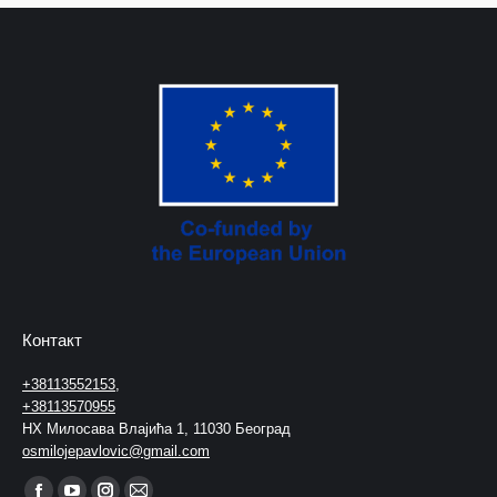
Контакт
+38113552153
,
+38113570955
НХ Милосава Влајића 1, 11030 Београд
osmilojepavlovic@gmail.com
Find us on: