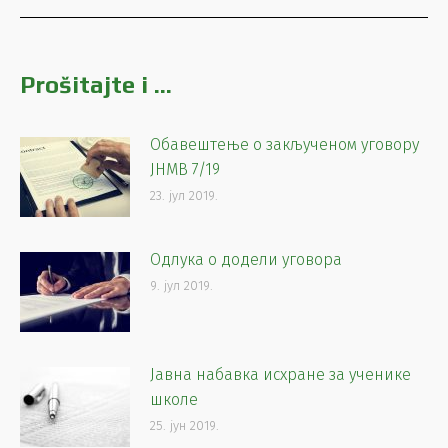
post:
Prošitajte i ...
Oбавештење о закљученом уговору
ЈНМВ 7/19
23. јул 2019.
Одлука о додели уговора
9. јул 2019.
Јавна набавка исхране за ученике
школе
25. јун 2019.