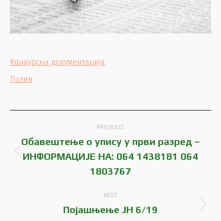
Конкурсна документација
Позив
Post
PREVIOUS
navigation
Обавештење о упису у први разред –
ИНФОРМАЦИЈЕ НА: 064 1438181 064
Previous
post:
1803767
NEXT
Појашњење ЈН 6/19
Next