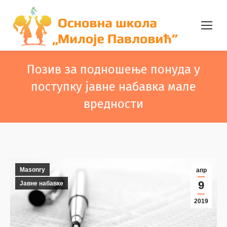
Позив за подношење понуда у
поступку јавне набавка мале
вредности
Masonry
апр
9
Јавне набавке
2019