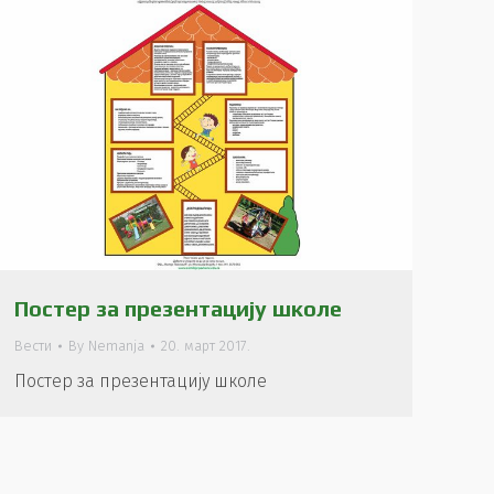
Постер за презентацију школе
Вести
By
Nemanja
20. март 2017.
Постер за презентацију школе