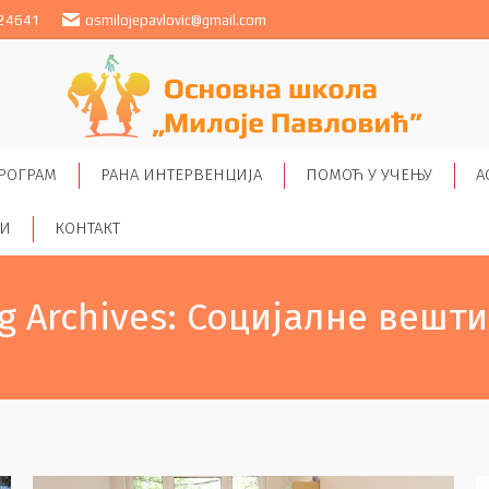
24641
osmilojepavlovic@gmail.com
РОГРАМ
РАНА ИНТЕРВЕНЦИЈА
ПОМОЋ У УЧЕЊУ
А
ТИ
КОНТАКТ
g Archives:
Социјалне вешт