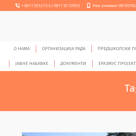
+38113552153
,
+38113570955
Упис ученика
+3816590
O НАМА
ОРГАНИЗАЦИЈА РАДА
ПРЕДШКОЛСКИ П
ЈАВНЕ НАБАВКЕ
ДОКУМЕНТИ
ЕРАЗМУС ПРОЈЕК
Ta