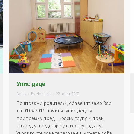
Упис деце
Вести
By
Nemanja
22. март 2017.
Поштовани родитељи, обавештавамо Вас
да 01.04.2017. почиње упис деце у
припремну предшколску групу и први
разред у предстојећу школску годину.
Уколико сте заинтересовани, можете доћи