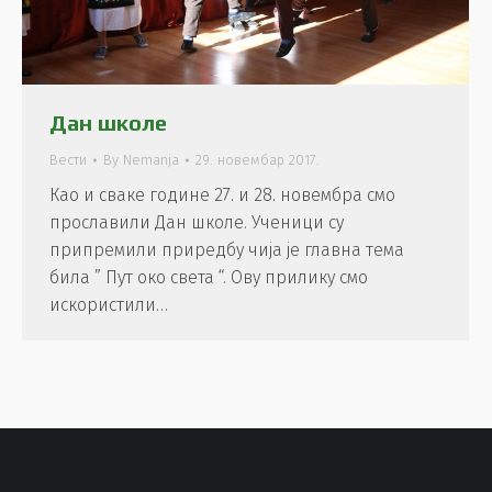
Дан школе
Вести
By
Nemanja
29. новембар 2017.
Као и сваке године 27. и 28. новембра смо
прославили Дан школе. Ученици су
припремили приредбу чија је главна тема
била ” Пут око света “. Ову прилику смо
искористили…