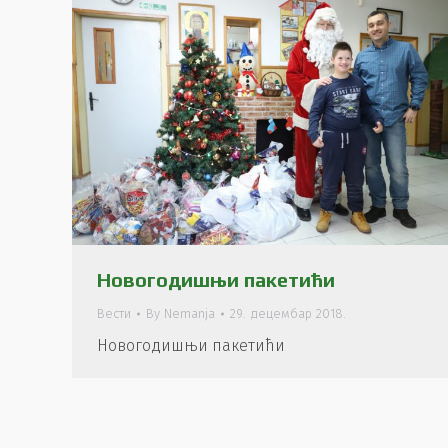
Новогодишњи пакетићи
Вести
By
Nemanja
29. децембар 2018.
Новогодишњи пакетићи