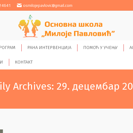
24641
osmilojepavlovic@gmail.com
РОГРАМ
РАНА ИНТЕРВЕНЦИЈА
ПОМОЋ У УЧЕЊУ
А
ТИ
КОНТАКТ
ily Archives:
29. децембар 20