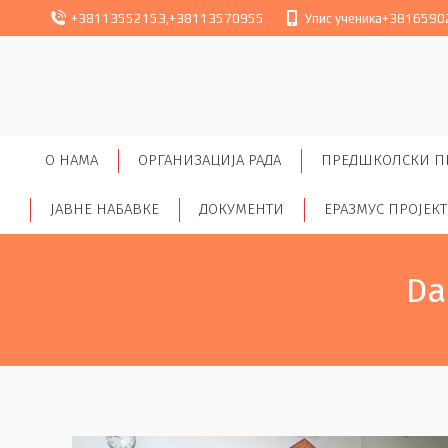
+38113552153
,
+38113570955
Упис ученика
+3816590
O НАМА
ОРГАНИЗАЦИЈА РАДА
ПРЕДШКОЛСКИ П
ЈАВНЕ НАБАВКЕ
ДОКУМЕНТИ
ЕРАЗМУС ПРОЈЕК
Da