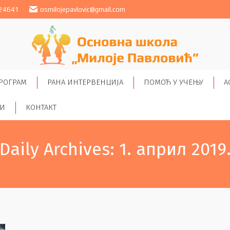
24641
osmilojepavlovic@gmail.com
РОГРАМ
РАНА ИНТЕРВЕНЦИЈА
ПОМОЋ У УЧЕЊУ
А
ТИ
КОНТАКТ
Daily Archives:
1. април 2019