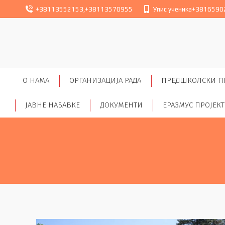
+38113552153
,
+38113570955
Упис ученика
+3816590
O НАМА
ОРГАНИЗАЦИЈА РАДА
ПРЕДШКОЛСКИ П
ЈАВНЕ НАБАВКЕ
ДОКУМЕНТИ
ЕРАЗМУС ПРОЈЕК