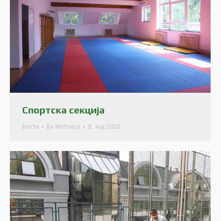
Спортска секција
Вести
By
Nemanja
8. мај 2020.