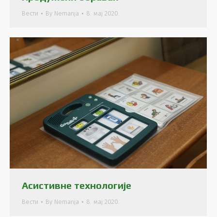
Вести
By
Nemanja
8. мај 2020.
Асистивне технологије
Вести
By
Nemanja
8. мај 2020.