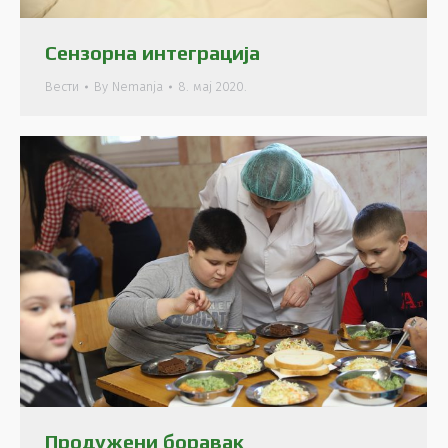
Сензорна интеграција
Вести
By
Nemanja
8. мај 2020.
Продужени боравак