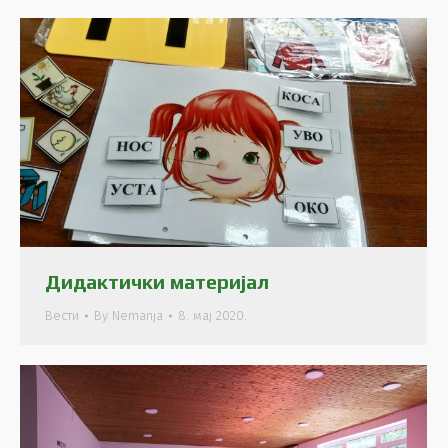
Дидактички материјал
Вести
By
Nemanja
8. мај 2020.