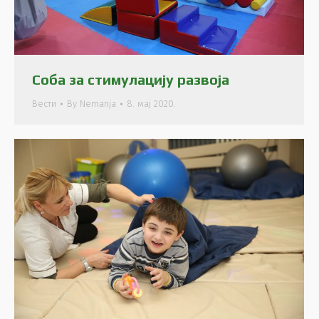
Соба за стимулацију развоја
Вести
By
Nemanja
8. мај 2020.