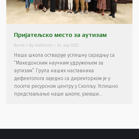
Пријатељско место за аутизам
Вести
By
markocov
24. мај 2022.
Наша школа остварује успешну сарадњу са
“Македонским научним удружењем за
аутизам”. Група наших наставника
дефектолога заједно са директорком је у
посети ресурсном центру у Скопљу. Успешно
представљање наше школе, узевши…