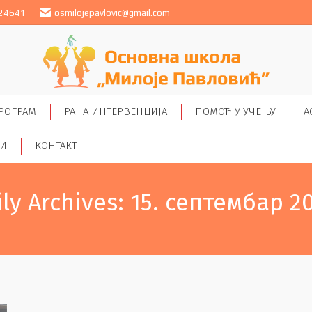
24641
osmilojepavlovic@gmail.com
РОГРАМ
РАНА ИНТЕРВЕНЦИЈА
ПОМОЋ У УЧЕЊУ
А
ТИ
КОНТАКТ
ily Archives:
15. септембар 20