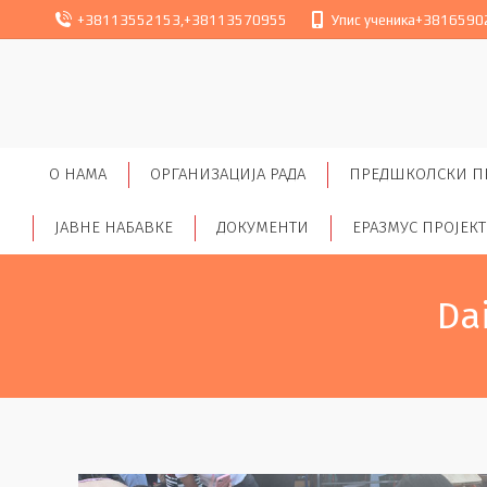
+38113552153
,
+38113570955
Упис ученика
+3816590
O НАМА
ОРГАНИЗАЦИЈА РАДА
ПРЕДШКОЛСКИ П
ЈАВНЕ НАБАВКЕ
ДОКУМЕНТИ
ЕРАЗМУС ПРОЈЕК
Da