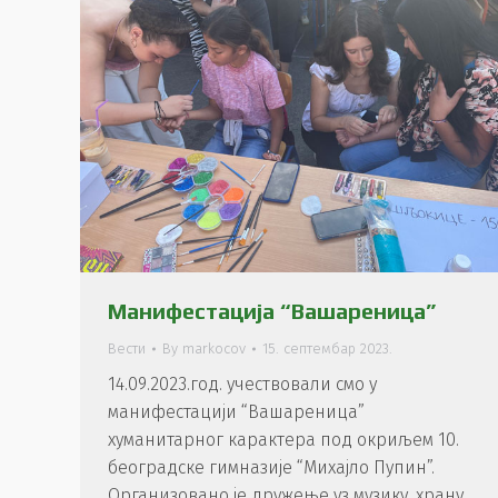
Манифестација “Вашареница”
Вести
By
markocov
15. септембар 2023.
14.09.2023.год. учествовали смо у
манифестацији “Вашареница”
хуманитарног карактера под окриљем 10.
београдске гимназије “Михајло Пупин”.
Организовано је дружење уз музику, храну,