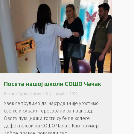
Посета нашој школи СОШО Чачак
Вести
By
markocov
6. децембар 2022.
Увек се трудимо да најсрдачније угостимо
све који су заинтересовани за наш рад.
Овога пута ,наши гости су биле колеге
дефектолози из СОШО Чачак. Као пример
добре праксе, показали смо…