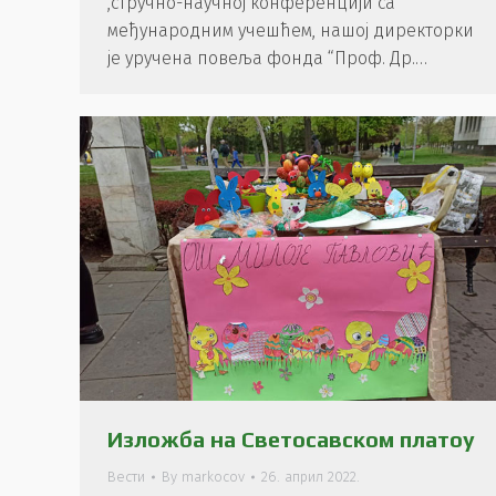
,стручно-научној конференцији са
међународним учешћем, нашој директорки
је уручена повеља фонда “Проф. Др.…
Изложба на Светосавском платоу
Вести
By
markocov
26. април 2022.