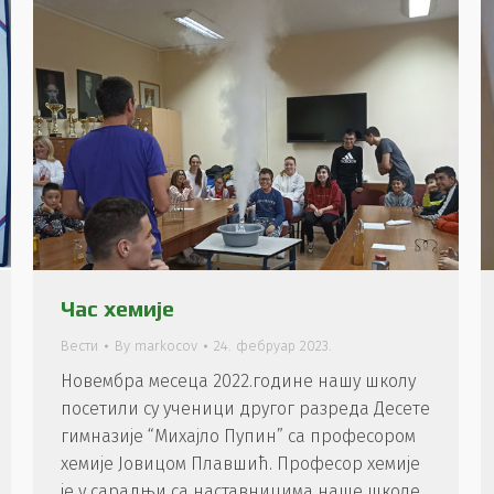
Час хемије
Вести
By
markocov
24. фебруар 2023.
Новембра месеца 2022.године нашу школу
посетили су ученици другог разреда Десете
гимназије “Михајло Пупин” са професором
хемије Јовицом Плавшић. Професор хемије
је у сарадњи са наставницима наше школе