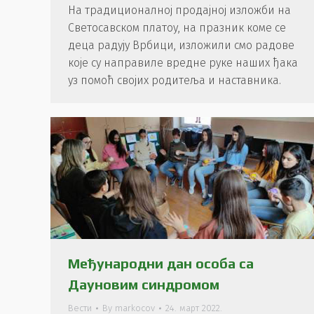
На традиционалној продајној изложби на
Светосавском платоу, на празник коме се
деца радују Врбици, изложили смо радове
које су направиле вредне руке наших ђака
уз помоћ својих родитеља и наставника.
Међународни дан особа са
Дауновим синдромом
Вести
By
markocov
24. март 2022.