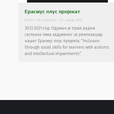
Ерасмус плус пројекат
Вести
By
markocov
24. јануар 2022.
30.12.2021.год. Одржан је први радни
састанак тима задуженог за реализацију
нашег Ерасмус плус пројекта. “Inclusion
through social skills for learners with autisms
and intellectual impairments.”