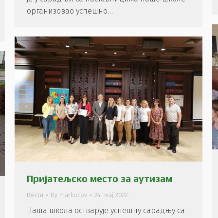
организовао успешно…
Пријатељско место за аутизам
Вести
By
markocov
24. мај 2022.
Наша школа остварује успешну сарадњу са