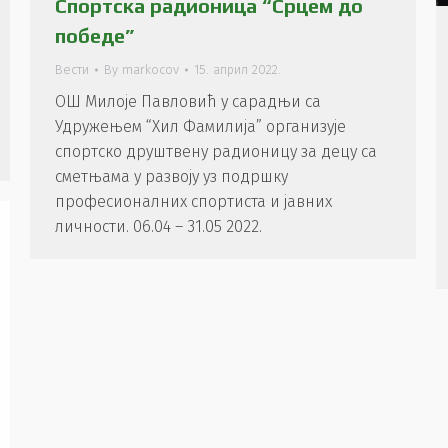
Спортска радионица “Срцем до
победе”
Вести
By
markocov
15. април 2022.
ОШ Милоје Павловић у сарадњи са
Удружењем “Хил Фамилија” организује
спортско друштвену радионицу за децу са
сметњама у развоју уз подршку
професионалних спортиста и јавних
личности. 06.04 – 31.05 2022.