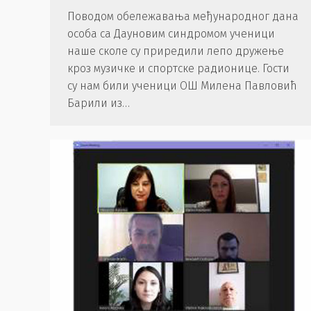
Поводом обележавања међународног дана
особа са Дауновим синдромом ученици
наше сколе су приредили лепо дружење
кроз музичке и спортске радионице. Гости
су нам били ученици ОШ Милена Павловић
Барили из…