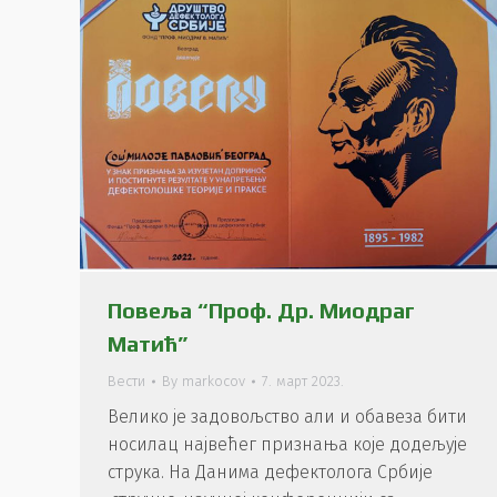
Повеља “Проф. Др. Миодраг
Матић”
Вести
By
markocov
7. март 2023.
Велико је задовољство али и обавеза бити
носилац највећег признања које додељује
струка. На Данима дефектолога Србије