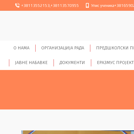
+38113552153
,
+38113570955
Упис ученика
+3816590
O НАМА
ОРГАНИЗАЦИЈА РАДА
ПРЕДШКОЛСКИ П
ЈАВНЕ НАБАВКЕ
ДОКУМЕНТИ
ЕРАЗМУС ПРОЈЕК