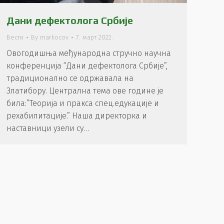
Дани дефектолога Србије
Вести
By
markocov
7. март 2022.
Овогодишња међународна стручно научна
конференција “Дани дефектолога Србије”,
традиционално се одржавала на
Златибору. Централна тема ове године је
била:”Теорија и пракса спец.едукације и
рехабилитације.” Наша директорка и
наставници узели су…