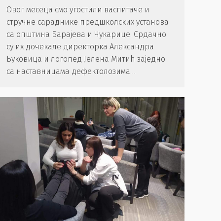
Овог месеца смо угостили васпитаче и
стручне сараднике предшколских установа
са општина Барајева и Чукарице. Срдачно
су их дочекале директорка Александра
Буковица и логопед Јелена Митић заједно
са наставницама дефектолозима…