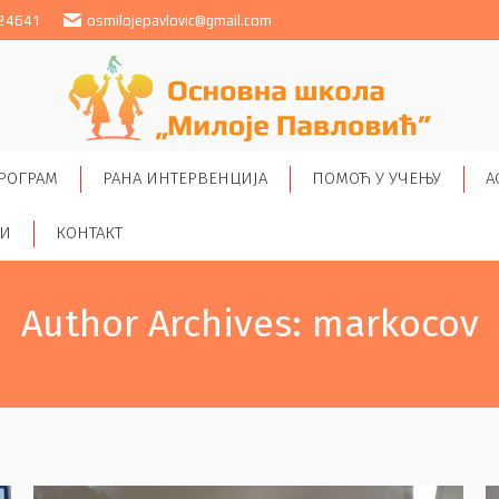
24641
osmilojepavlovic@gmail.com
РОГРАМ
РАНА ИНТЕРВЕНЦИЈА
ПОМОЋ У УЧЕЊУ
А
ТИ
КОНТАКТ
Author Archives:
markocov