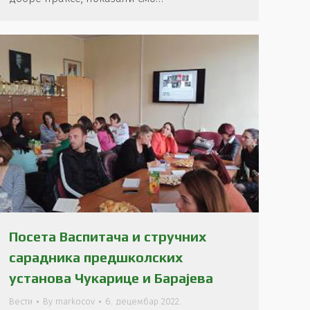
Посета Васпитача и стручних
сарадника предшколских
установа Чукарице и Барајева
Вести
By
markocov
6. децембар 2022.