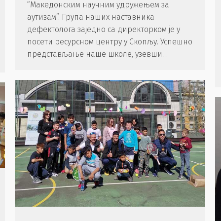
“Македонским научним удружењем за
аутизам”. Група наших наставника
дефектолога заједно са директорком је у
посети ресурсном центру у Скопљу. Успешно
представљање наше школе, узевши…